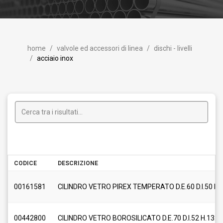
home
valvole ed accessori di linea
dischi - livelli
acciaio inox
CODICE
DESCRIZIONE
00161581
CILINDRO VETRO PIREX TEMPERATO D.E.60 D.I.50 H.
00442800
CILINDRO VETRO BOROSILICATO D.E.70 D.I.52 H.132